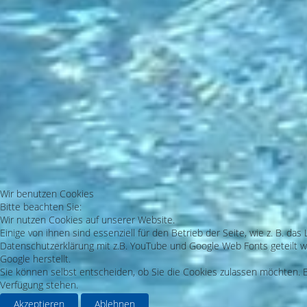
Wir benutzen Cookies
Bitte beachten Sie:
Wir nutzen Cookies auf unserer Website.
Einige von ihnen sind essenziell für den Betrieb der Seite, wie z. B. 
Datenschutzerklärung mit z.B. YouTube und Google Web Fonts geteilt we
Google herstellt.
Sie können selbst entscheiden, ob Sie die Cookies zulassen möchten. Bi
Verfügung stehen.
Akzeptieren
Ablehnen