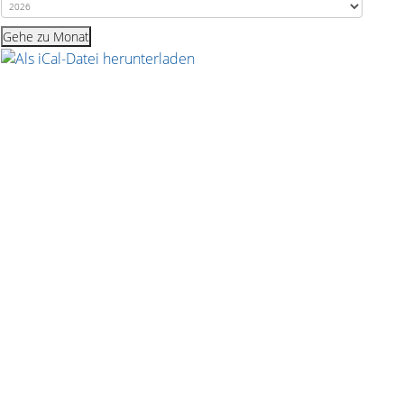
Event exportieren
Gehe zu Monat
iCal-Datei speichern
An Google Kalender senden
An Yahoo Kalender senden
Send to Outlook Live
Send to Microsoft Outlook
Event und alle Wiederholungen speichern
iCal-Datei speichern
Event und alle Wiederholungen speichern
Schliessen