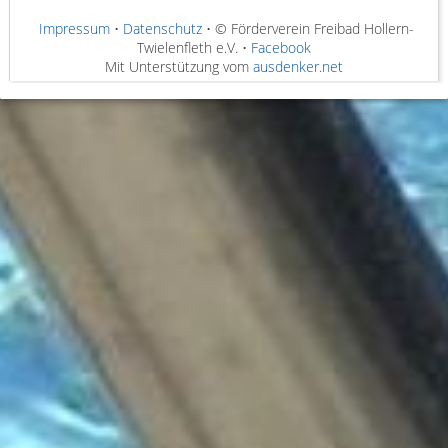
Impressum
•
Datenschutz
• © Förderverein Freibad Hollern-
Twielenfleth e.V. •
Facebook
Mit Unterstützung vom
ausdenker.net