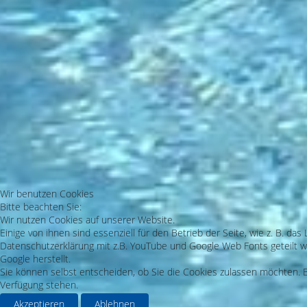
Wir benutzen Cookies
Bitte beachten Sie:
Wir nutzen Cookies auf unserer Website.
Einige von ihnen sind essenziell für den Betrieb der Seite, wie z. B. 
Datenschutzerklärung mit z.B. YouTube und Google Web Fonts geteilt we
Google herstellt.
Sie können selbst entscheiden, ob Sie die Cookies zulassen möchten. Bi
Verfügung stehen.
Akzeptieren
Ablehnen