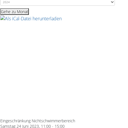
Gehe zu Monat
Event exportieren
iCal-Datei speichern
An Google Kalender senden
An Yahoo Kalender senden
Send to Outlook Live
Send to Microsoft Outlook
iCal-Datei speichern
Schliessen
Eingeschränkung Nichtschwimmerbereich
Samstag 24 Juni 2023, 11:00 - 15:00