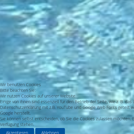
Wir benutzen Cookies
Bitte beachten Sie:
Wir nutzen Cookies auf unserer Website.
Einige von ihnen sind essenziell für den Betrieb der Seite, wie z. B. 
Datenschutzerklärung mit z.B. YouTube und Google Web Fonts geteilt we
Google herstellt.
Sie können selbst entscheiden, ob Sie die Cookies zulassen möchten. Bi
Verfügung stehen.
Akzeptieren
Ablehnen