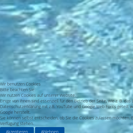
Wir benutzen Cookies
Bitte beachten Sie:
Wir nutzen Cookies auf unserer Website.
Einige von ihnen sind essenziell für den Betrieb der Seite, wie z. B. 
Datenschutzerklärung mit z.B. YouTube und Google Web Fonts geteilt we
Google herstellt.
Sie können selbst entscheiden, ob Sie die Cookies zulassen möchten. Bi
Verfügung stehen.
Akzeptieren
Ablehnen