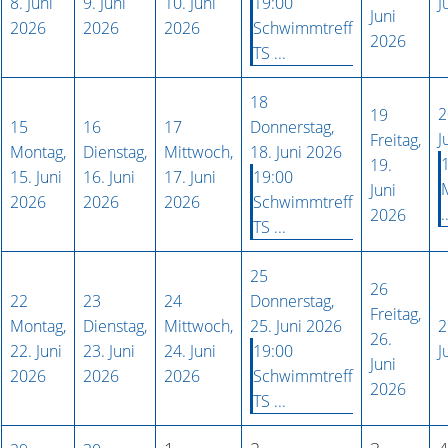
8. Juni
9. Juni
10. Juni
19:00
J
Juni
2026
2026
2026
Schwimmtreff
2026
TS ...
18
2
19
15
16
17
Donnerstag,
J
Freitag,
Montag,
Dienstag,
Mittwoch,
18. Juni 2026
19.
15. Juni
16. Juni
17. Juni
19:00
Juni
2026
2026
2026
Schwimmtreff
.
2026
TS ...
25
26
22
23
24
Donnerstag,
Freitag,
Montag,
Dienstag,
Mittwoch,
25. Juni 2026
2
26.
22. Juni
23. Juni
24. Juni
19:00
J
Juni
2026
2026
2026
Schwimmtreff
2026
TS ...