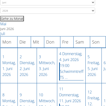
Gehe zu Monat
Mai
Juni 2026
Juli
Mon
Die
Mit
Don
Fre
Sam
Son
4
Donnerstag,
1
2
3
5
4. Juni 2026
Montag,
Dienstag,
Mittwoch,
Freitag,
6
19:00
1. Juni
2. Juni
3. Juni
5. Juni
J
Schwimmtreff
2026
2026
2026
2026
TS ...
11
12
8
9
10
Donnerstag,
Freitag,
Montag,
Dienstag,
Mittwoch,
11. Juni 2026
1
12.