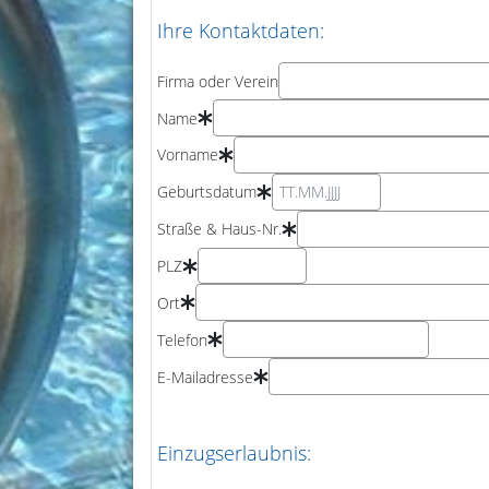
Ihre Kontaktdaten:
Firma oder Verein
Name
Vorname
Geburtsdatum
Straße & Haus-Nr.
PLZ
Ort
Telefon
E-Mailadresse
Einzugserlaubnis: