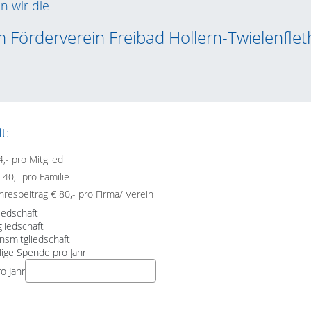
n wir die
m Förderverein Freibad Hollern-Twielenfleth
t:
4,- pro Mitglied
 40,- pro Familie
hresbeitrag € 80,- pro Firma/ Verein
iedschaft
liedschaft
nsmitgliedschaft
llige Spende pro Jahr
o Jahr