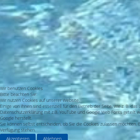
Wir benutzen Cookies
Bitte beachten Sie:
Wir nutzen Cookies auf unserer Website.
Einige von ihnen sind essenziell für den Betrieb der Seite, wie z. B. 
Datenschutzerklärung mit z.B. YouTube und Google Web Fonts geteilt we
Google herstellt.
Sie können selbst entscheiden, ob Sie die Cookies zulassen möchten. Bi
Verfügung stehen.
Akzeptieren
Ablehnen