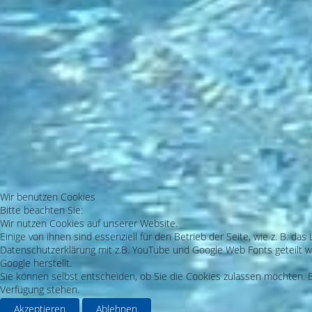
Wir benutzen Cookies
Bitte beachten Sie:
Wir nutzen Cookies auf unserer Website.
Einige von ihnen sind essenziell für den Betrieb der Seite, wie z. B. 
Datenschutzerklärung mit z.B. YouTube und Google Web Fonts geteilt we
Google herstellt.
Sie können selbst entscheiden, ob Sie die Cookies zulassen möchten. Bi
Verfügung stehen.
Akzeptieren
Ablehnen